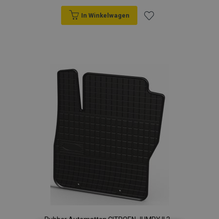
In Winkelwagen
Voeg
toe
aan
verlanglijst