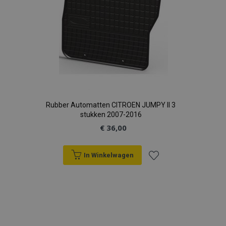
PHPSESSID
PHP.net
.vtvauto.nl
Rubber Automatten CITROEN JUMPY II 3
stukken 2007-2016
€ 36,00
recently_viewed_product
Adobe Inc.
www.vtvauto.nl
In Winkelwagen
Voeg
recently_compared_product
Adobe Inc.
www.vtvauto.nl
toe
X-Magento-Vary
Adobe Inc.
aan
www.vtvauto.nl