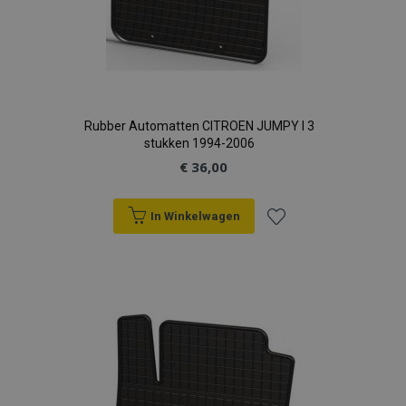
Google Privacy Policy
recently_compared_product_previous
Adobe Inc.
www.vtvauto.nl
Rubber Automatten CITROEN JUMPY I 3
stukken 1994-2006
section_data_ids
Adobe Inc.
€ 36,00
www.vtvauto.nl
In Winkelwagen
mage-cache-sessid
Adobe Inc.
Voeg
www.vtvauto.nl
toe
aan
verlanglijst
recently_viewed_product_previous
Adobe Inc.
www.vtvauto.nl