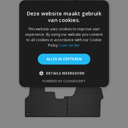
Rubber Automatten CITROEN JUMPY II 2
stukken 2007-2016
Deze website maakt gebruik
€ 31,00
van cookies.
This website uses cookies to improve user
In Winkelwagen
experience. By using our website you consent
Voeg
to all cookies in accordance with our Cookie
Policy.
Lees verder
toe
ALLES ACCEPTEREN
aan
verlanglijst
DETAILS WEERGEVEN
POWERED BY COOKIESCRIPT
STRIKT NOODZAKELIJK
PRESTATIE
TARGETING
FUNCTIONEEL