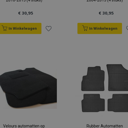
2010-2015 (4 stuks)
2004-2013 (4 stuks)
€ 30,95
€ 30,95
In Winkelwagen
In Winkelwagen
Voeg
V
toe
t
aan
a
verlanglijst
v
Velours automatten op
Rubber Automatten