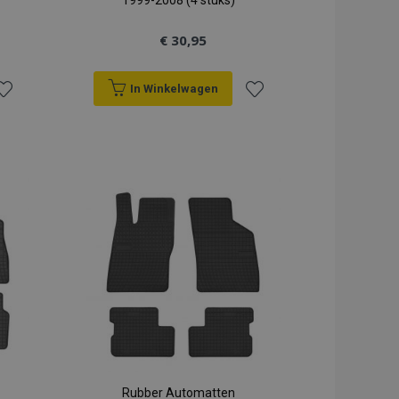
1999-2008 (4 stuks)
€ 30,95
In Winkelwagen
oeg
Voeg
oe
toe
an
aan
erlanglijst
verlanglijst
Rubber Automatten