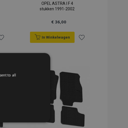
OPEL ASTRA I F 4
stukken 1991-2002
€ 36,00
In Winkelwagen
oeg
Voeg
oe
toe
an
aan
ent to all
erlanglijst
verlanglijst
TIONEEL