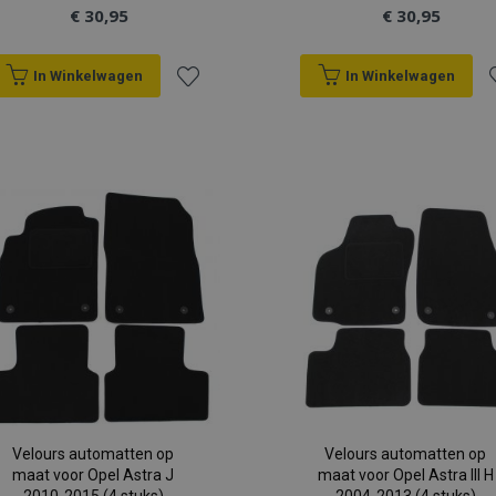
€ 30,95
€ 30,95
In Winkelwagen
In Winkelwagen
Voeg
V
toe
t
aan
a
verlanglijst
v
Velours automatten op
Velours automatten op
maat voor Opel Astra J
maat voor Opel Astra III H