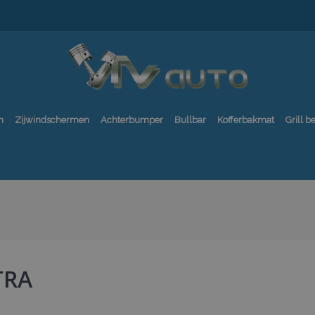
n
Zijwindschermen
Achterbumper
Bullbar
Kofferbakmat
Grill 
TRA