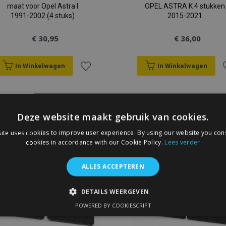
maat voor Opel Astra I
OPEL ASTRA K 4 stukken
1991-2002 (4 stuks)
2015-2021
€ 30,95
€ 36,00
In Winkelwagen
In Winkelwagen
Voeg
V
toe
t
Deze website maakt gebruik van cookies.
aan
a
ite uses cookies to improve user experience. By using our website you cons
verlanglijst
v
cookies in accordance with our Cookie Policy.
Lees verder
ALLES ACCEPTEREN
DETAILS WEERGEVEN
POWERED BY COOKIESCRIPT
IKT NOODZAKELIJK
PRESTATIE
TARGETING
FUNC