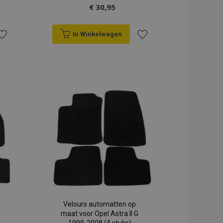
€ 30,95
In Winkelwagen
oeg
Voeg
oe
toe
an
aan
erlanglijst
verlanglijst
Velours automatten op
maat voor Opel Astra II G