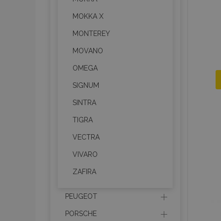
MOKKA X
MONTEREY
Strictly necessary cookies
MOVANO
properly without strictly n
OMEGA
Naam
SIGNUM
product_data_storage
SINTRA
CookieScriptConsent
TIGRA
VECTRA
mage-translation-file-ve
VIVARO
ZAFIRA
recently_compared_prod
PEUGEOT
section_data_ids
PORSCHE