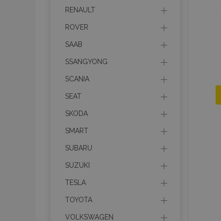
mage-cache-sessid
RENAULT
ROVER
recently_viewed_product
SAAB
SSANGYONG
PHPSESSID
SCANIA
SEAT
SKODA
recently_viewed_product
SMART
SUBARU
recently_compared_prod
SUZUKI
X-Magento-Vary
TESLA
TOYOTA
VOLKSWAGEN
mage-messages