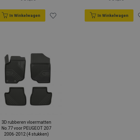
In Winkelwagen
In Winkelwagen
Voeg
V
toe
t
aan
a
verlanglijst
v
3D rubberen vloermatten
No.77 voor PEUGEOT 207
2006-2012 (4 stukken)