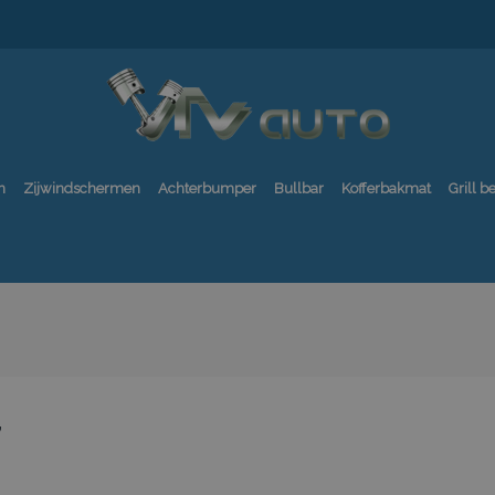
n
Zijwindschermen
Achterbumper
Bullbar
Kofferbakmat
Grill 
7