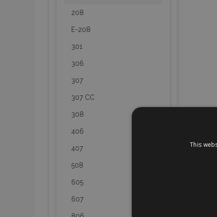
208
E-208
301
306
307
307 CC
308
406
This webs
407
508
605
607
806