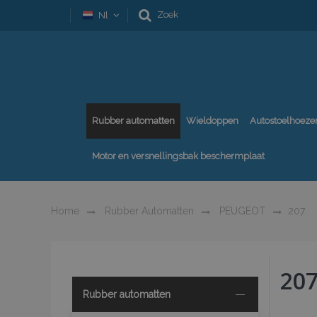
Zoek
Nl
Rubber automatten
Wieldoppen
Autostoelhoeze
Motor en versnellingsbak beschermplaat
Home
Rubber Automatten
PEUGEOT
207
20
Rubber automatten