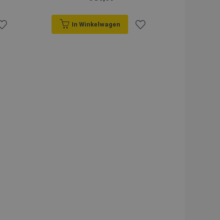
In Winkelwagen
oeg
Voeg
oe
toe
an
aan
erlanglijst
verlanglijst