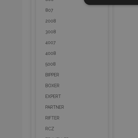
STR
807
2008
3008
Strictly necessary cookies
4007
properly without strictly n
4008
Naam
5008
product_data_storage
BIPPER
CookieScriptConsent
BOXER
EXPERT
mage-translation-file-ve
PARTNER
RIFTER
recently_compared_prod
RCZ
section_data_ids