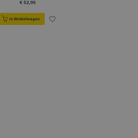
€ 52,95
In Winkelwagen
Voeg
toe
aan
verlanglijst