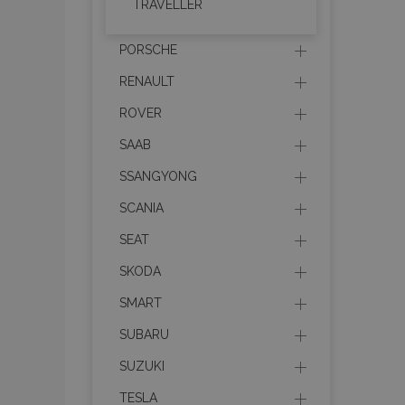
TRAVELLER
mage-cache-sessid
PORSCHE
RENAULT
recently_viewed_product
ROVER
SAAB
PHPSESSID
SSANGYONG
SCANIA
SEAT
recently_viewed_product
SKODA
SMART
recently_compared_prod
SUBARU
X-Magento-Vary
SUZUKI
TESLA