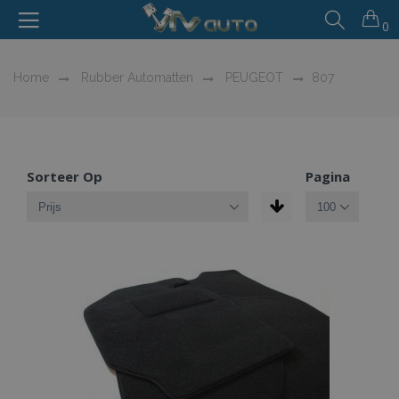
0
Home
Rubber Automatten
PEUGEOT
807
Sorteer Op
Pagina