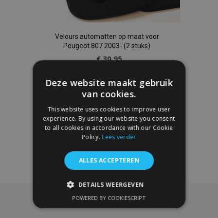
Velours automatten op maat voor
Peugeot 807 2003- (2 stuks)
€ 30,95
Deze website maakt gebruik
In Winkelwagen
van cookies.
Voeg
This website uses cookies to improve user
experience. By using our website you consent
toe
to all cookies in accordance with our Cookie
Policy.
Lees verder
aan
verlanglijst
ALLES ACCEPTEREN
DETAILS WEERGEVEN
POWERED BY COOKIESCRIPT
STRIKT NOODZAKELIJK