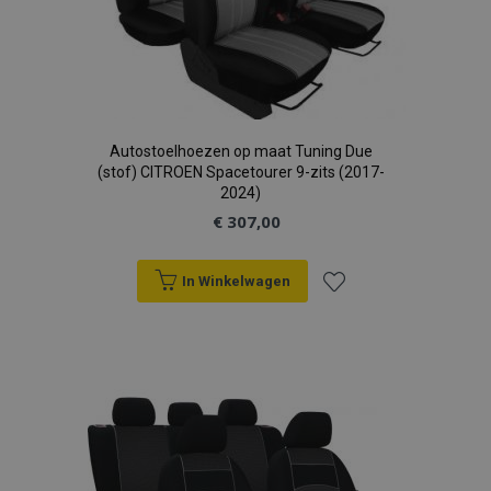
Autostoelhoezen op maat Tuning Due
(stof) CITROEN Spacetourer 9-zits (2017-
2024)
€ 307,00
In Winkelwagen
Voeg
toe
aan
verlanglijst