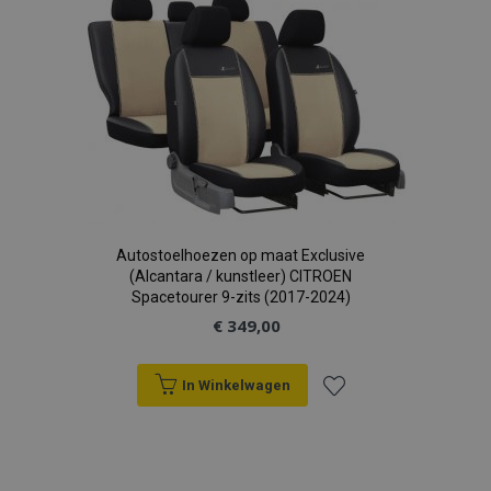
aan
verlanglijst
mage-cache-sessid
Adobe Inc.
www.vtvauto.nl
recently_viewed_product_previous
Adobe Inc.
www.vtvauto.nl
Autostoelhoezen op maat Exclusive
PHPSESSID
(Alcantara / kunstleer) CITROEN
PHP.net
.vtvauto.nl
Spacetourer 9-zits (2017-2024)
€ 349,00
In Winkelwagen
Voeg
toe