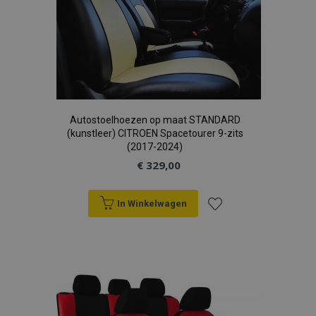
Autostoelhoezen op maat STANDARD
(kunstleer) CITROEN Spacetourer 9-zits
(2017-2024)
€ 329,00
In Winkelwagen
Voeg
toe
aan
verlanglijst