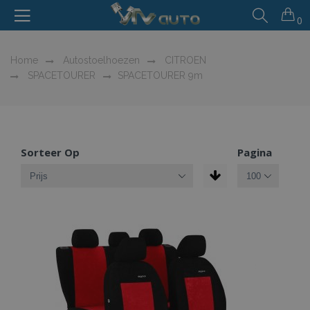
0
Home
Autostoelhoezen
CITROEN
SPACETOURER
SPACETOURER 9m
Sorteer Op
Pagina