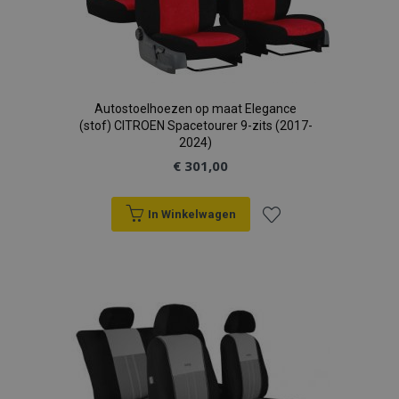
Autostoelhoezen op maat Elegance
(stof) CITROEN Spacetourer 9-zits (2017-
2024)
€ 301,00
In Winkelwagen
Voeg
toe
aan
verlanglijst