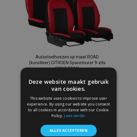
Autostoelhoezen op maat ROAD
(kunstleer) CITROEN Spacetourer 9-zits
(2017-2024)
€ 329,00
Deze website maakt gebruik
van cookies.
In Winkelwagen
This website uses cookies to improve user
Voeg
experience. By using our website you consent
to all cookies in accordance with our Cookie
toe
Policy.
Lees verder
aan
ALLES ACCEPTEREN