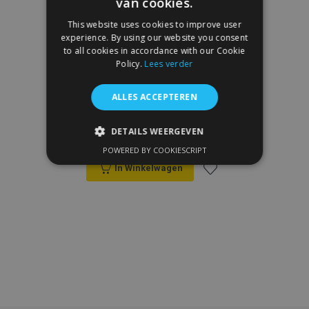
van cookies.
This website uses cookies to improve user
experience. By using our website you consent
to all cookies in accordance with our Cookie
Policy.
Lees verder
ALLES ACCEPTEREN
3D rubberen vloermatten No.77 voor
LEXUS GS IV 2012-2020 (4 stukken)
€ 52,95
DETAILS WEERGEVEN
POWERED BY COOKIESCRIPT
STRIKT NOODZAKELIJK
In Winkelwagen
PRESTATIE
TARGETING
Voeg
FUNCTIONEEL
toe
aan
verlanglijst
Strikt noodzakelijk
Prestatie
Targeting
Functioneel