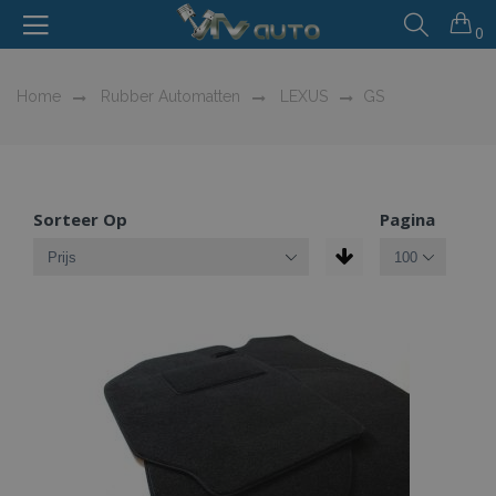
0
Home
Rubber Automatten
LEXUS
GS
Sorteer Op
Pagina