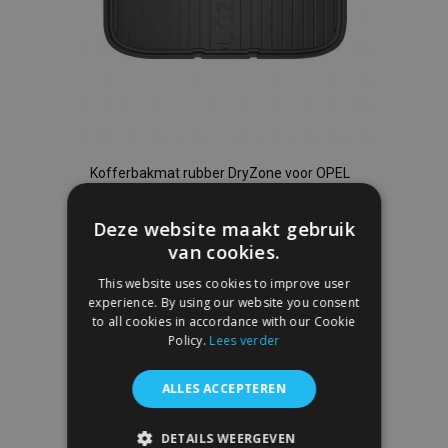
Kofferbakmat rubber DryZone voor OPEL
ADAM hatchback 2013-up (3-deurs - past
niet op dubbele bodem kofferbak)
Deze website maakt gebruik
€ 36,95
van cookies.
This website uses cookies to improve user
In Winkelwagen
experience. By using our website you consent
to all cookies in accordance with our Cookie
Voeg
Policy.
Lees verder
toe
ALLES ACCEPTEREN
aan
DETAILS WEERGEVEN
verlanglijst