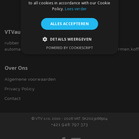
to all cookies in accordance with our Cookie
Policy.
Lees verder
ALLES ACCEPTEREN
VTVauto.nl
DETAILS WEERGEVEN
rubber
POWERED BY COOKIESCRIPT
automatten,wieldoppen,autostoelhoezen,zijwindschermen,kof
STRIKT NOODZAKELIJK
PRESTATIE
TARGETING
Over Ons
FUNCTIONEEL
Algemene voorwaarden
Privacy Policy
Contact
Strikt noodzakelijk
Prestatie
Targeting
Functioneel
© VTV s.r.o. 2010 - 2026 VAT: SK2023166904
Strictly necessary cookies allow core website
+421 948 797 373
functionality such as user login and account
management. The website cannot be used