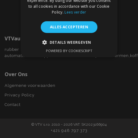
experience. By using our website you consent
to all cookies in accordance with our Cookie
Policy.
Lees verder
ALLES ACCEPTEREN
VTVauto.nl
DETAILS WEERGEVEN
rubber
POWERED BY COOKIESCRIPT
STRIKT NOODZAKELIJK
automatten,wieldoppen,autostoelhoezen,zijwindschermen,kof
PRESTATIE
TARGETING
Over Ons
FUNCTIONEEL
Algemene voorwaarden
Privacy Policy
Contact
Strikt noodzakelijk
Prestatie
Targeting
Functioneel
© VTV s.r.o. 2010 - 2026 VAT: SK2023166904
Strictly necessary cookies allow core website
+421 948 797 373
functionality such as user login and account
management. The website cannot be used