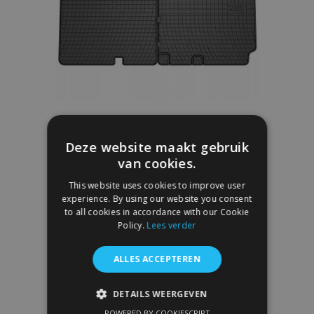
Rubber Automatten NISSAN NV300 2016-
€ 36,00
Deze website maakt gebruik
van cookies.
In Winkelwagen
This website uses cookies to improve user
experience. By using our website you consent
Voeg
to all cookies in accordance with our Cookie
Policy.
Lees verder
toe
aan
ALLES ACCEPTEREN
verlanglijst
DETAILS WEERGEVEN
POWERED BY COOKIESCRIPT