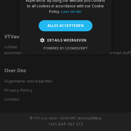
experience. By using our website you consent
to all cookies in accordance with our Cookie
Policy.
Lees verder
ALLES ACCEPTEREN
VTVauto.nl
DETAILS WEERGEVEN
rubber
POWERED BY COOKIESCRIPT
STRIKT NOODZAKELIJK
automatten,wieldoppen,autostoelhoezen,zijwindschermen,kof
PRESTATIE
TARGETING
Over Ons
FUNCTIONEEL
Algemene voorwaarden
Privacy Policy
Contact
Strikt noodzakelijk
Prestatie
Targeting
Functioneel
© VTV s.r.o. 2010 - 2026 VAT: SK2023166904
Strictly necessary cookies allow core website
+421 948 797 373
functionality such as user login and account
management. The website cannot be used