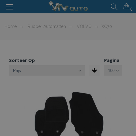
0
Home
Rubber Automatten
VOLVO
XC70
Sorteer Op
Pagina