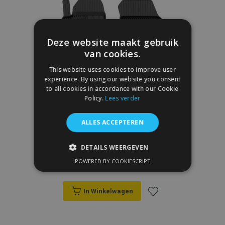
verlanglijst
Deze website maakt gebruik
van cookies.
This website uses cookies to improve user
experience. By using our website you consent
to all cookies in accordance with our Cookie
Policy.
Lees verder
ALLES ACCEPTEREN
3D rubberen vloermatten No.77 voor
DETAILS WEERGEVEN
VOLVO XC70 III 2014-2016 (4 stukken)
POWERED BY COOKIESCRIPT
€ 52,95
STRIKT NOODZAKELIJK
PRESTATIE
TARGETING
In Winkelwagen
FUNCTIONEEL
Voeg