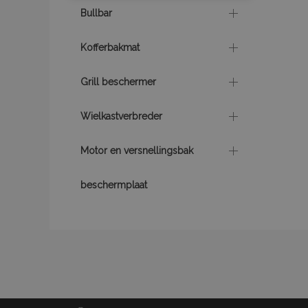
section_data_ids
Bullbar
Kofferbakmat
mage-cache-sessid
Grill beschermer
recently_viewed_product
Wielkastverbreder
PHPSESSID
Motor en versnellingsbak
beschermplaat
recently_viewed_product
recently_compared_prod
X-Magento-Vary