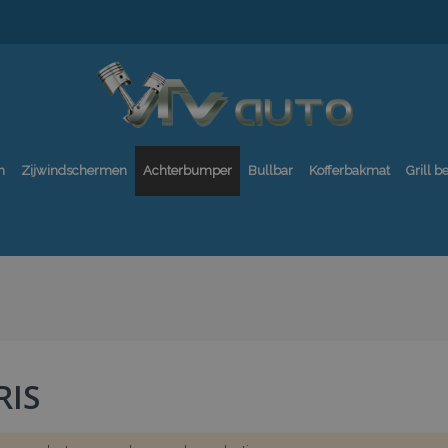
n
Zijwindschermen
Achterbumper
Bullbar
Kofferbakmat
Grill 
RIS