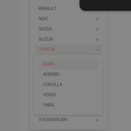
STR
RENAULT
SEAT
SKODA
SUZUKI
Strictly necessary cookies
TOYOTA
properly without strictly n
Naam
AURIS
product_data_storage
AVENSIS
COROLLA
CookieScriptConsent
VERSO
YARIS
mage-translation-file-ve
VOLKSWAGEN
recently_compared_prod