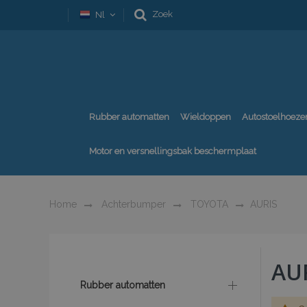
Zoek
Nl
Rubber automatten
Wieldoppen
Autostoelhoeze
Motor en versnellingsbak beschermplaat
Home
Achterbumper
TOYOTA
AURIS
AU
Rubber automatten