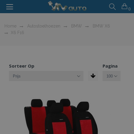
0
Home
Autostoelhoezen
BMW
BMW X6
X6 F16
Sorteer Op
Pagina