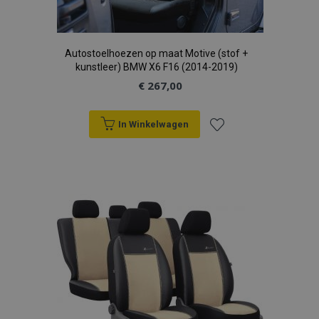
www.vtvauto.nl
section_data_ids
Adobe Inc.
Autostoelhoezen op maat Motive (stof +
www.vtvauto.nl
kunstleer) BMW X6 F16 (2014-2019)
€ 267,00
mage-cache-sessid
Adobe Inc.
In Winkelwagen
www.vtvauto.nl
Voeg
toe
aan
recently_viewed_product_previous
Adobe Inc.
www.vtvauto.nl
verlanglijst
PHPSESSID
PHP.net
.vtvauto.nl