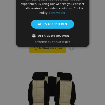
experience. By using our website you consent
to all cookies in accordance with our Cookie
Policy.
Lees verder
ALLES ACCEPTEREN
Autostoelhoezen op maat Leer (met
patroon) BMW X6 F16 (2014-2019)
€ 264,00
DETAILS WEERGEVEN
POWERED BY COOKIESCRIPT
STRIKT NOODZAKELIJK
In Winkelwagen
PRESTATIE
TARGETING
Voeg
FUNCTIONEEL
toe
aan
verlanglijst
Strikt noodzakelijk
Prestatie
Targeting
Functioneel
Strictly necessary cookies allow core website
functionality such as user login and account