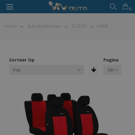
0
Home
Autostoelhoezen
SUZUKI
LIANA
Sorteer Op
Pagina