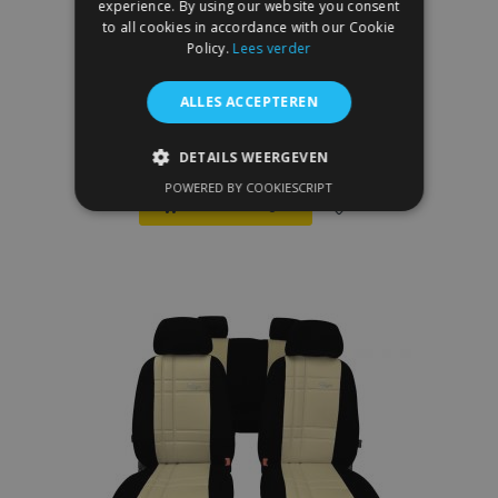
experience. By using our website you consent
to all cookies in accordance with our Cookie
Policy.
Lees verder
Autostoelhoezen op maat Leer (met
ALLES ACCEPTEREN
patroon) SUZUKI LIANA (2001-2007)
€ 180,00
DETAILS WEERGEVEN
POWERED BY COOKIESCRIPT
STRIKT NOODZAKELIJK
In Winkelwagen
Voeg
PRESTATIE
TARGETING
toe
FUNCTIONEEL
aan
verlanglijst
Strikt noodzakelijk
Prestatie
Targeting
Functioneel
Strictly necessary cookies allow core website
functionality such as user login and account