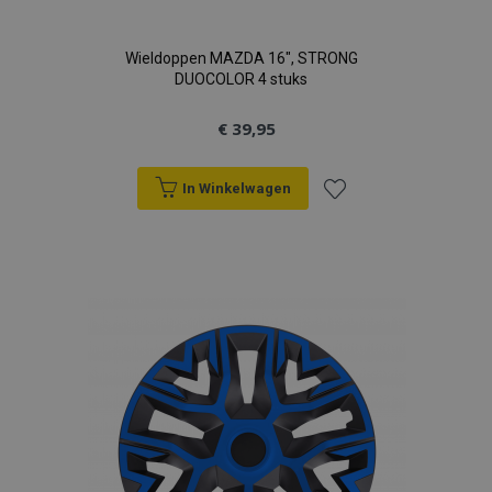
Wieldoppen MAZDA 16", STRONG
DUOCOLOR 4 stuks
€ 39,95
recently_viewed_product
Adobe Inc.
www.vtvauto.nl
In Winkelwagen
recently_compared_product
Adobe Inc.
Voeg
www.vtvauto.nl
toe
X-Magento-Vary
Adobe Inc.
www.vtvauto.nl
aan
verlanglijst
mage-messages
Adobe Inc.
www.vtvauto.nl