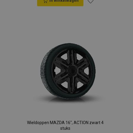
In Winkelwagen
Voeg
toe
aan
verlanglijst
Wieldoppen MAZDA 16", ACTION zwart 4
stuks