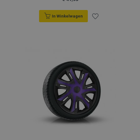
In Winkelwagen
Voeg
toe
aan
verlanglijst