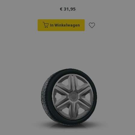
€ 31,95
In Winkelwagen
Voeg
toe
aan
verlanglijst