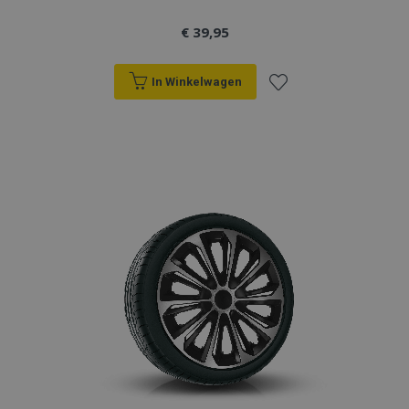
section_data_ids
Adobe Inc.
www.vtvauto.nl
€ 39,95
In Winkelwagen
mage-cache-sessid
Adobe Inc.
Voeg
www.vtvauto.nl
toe
aan
verlanglijst
recently_viewed_product_previous
Adobe Inc.
www.vtvauto.nl
PHPSESSID
PHP.net
.vtvauto.nl