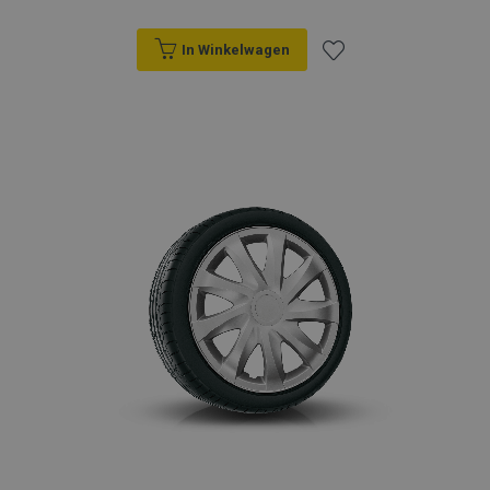
In Winkelwagen
Voeg
toe
aan
verlanglijst