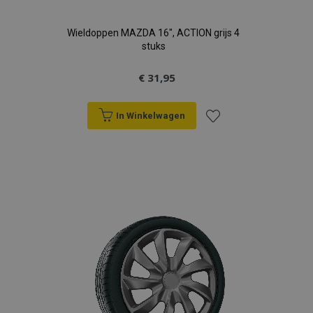
Wieldoppen MAZDA 16", ACTION grijs 4
stuks
€ 31,95
In Winkelwagen
Voeg
toe
aan
verlanglijst