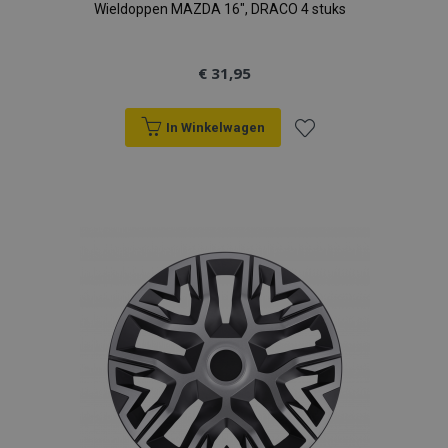
Wieldoppen MAZDA 16", DRACO 4 stuks
€ 31,95
In Winkelwagen
Voeg
toe
aan
verlanglijst