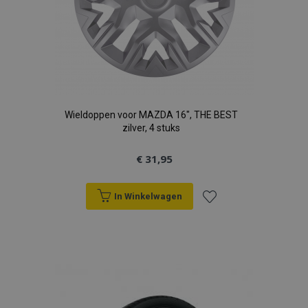
Wieldoppen voor MAZDA 16", THE BEST
zilver, 4 stuks
€ 31,95
In Winkelwagen
Voeg
toe
aan
verlanglijst