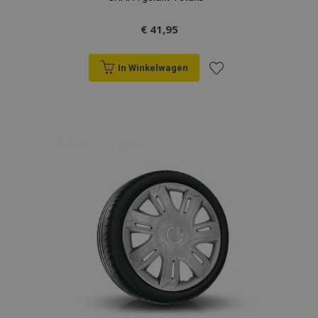
€ 41,95
In Winkelwagen
Voeg
toe
aan
verlanglijst