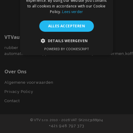
experience. By using our website you consent
to all cookies in accordance with our Cookie
Policy.
Lees verder
ALLES ACCEPTEREN
VTVauto.nl
DETAILS WEERGEVEN
rubber
POWERED BY COOKIESCRIPT
STRIKT NOODZAKELIJK
automatten,wieldoppen,autostoelhoezen,zijwindschermen,kof
PRESTATIE
TARGETING
Over Ons
FUNCTIONEEL
Algemene voorwaarden
Privacy Policy
Contact
Strikt noodzakelijk
Prestatie
Targeting
Functioneel
© VTV s.r.o. 2010 - 2026 VAT: SK2023166904
Strictly necessary cookies allow core website
+421 948 797 373
functionality such as user login and account
management. The website cannot be used