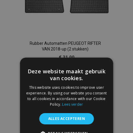
Rubber Automatten PEUGEOT RIFTER
VAN 2018-up (2 stukken)
€ 31,00
Deze website maakt gebruik
In Winkelwagen
van cookies.
Voeg
This website uses cookies to improve user
experience. By using our website you consent
toe
to all cookies in accordance with our Cookie
Policy.
Lees verder
aan
verlanglijst
ALLES ACCEPTEREN