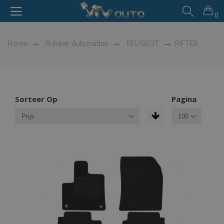
0
Home
Rubber Automatten
PEUGEOT
RIFTER
Sorteer Op
Pagina