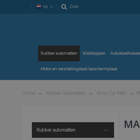
Zoek
Nl
Rubber automatten
Wieldoppen
Autostoelhoeze
Motor en versnellingsbak beschermplaat
Home
Rubber Automatten
Army Car Mats
M
MA
Rubber automatten