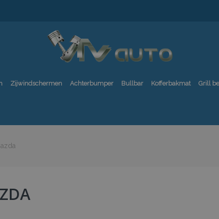
n
Zijwindschermen
Achterbumper
Bullbar
Kofferbakmat
Grill 
azda
ZDA