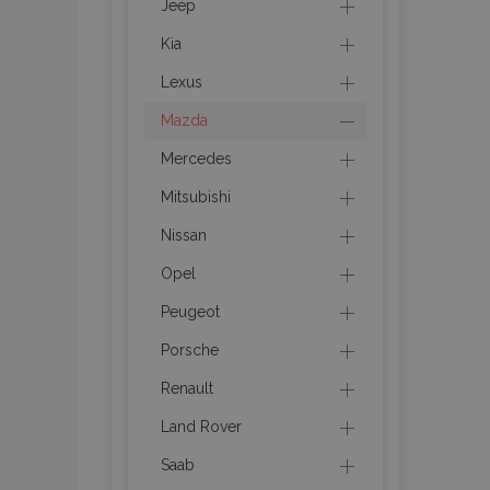
Jeep
section_data_ids
Kia
mage-cache-sessid
Lexus
Mazda
recently_viewed_product
Mercedes
Mitsubishi
PHPSESSID
Nissan
Opel
Peugeot
recently_viewed_product
Porsche
recently_compared_prod
Renault
Land Rover
X-Magento-Vary
Saab