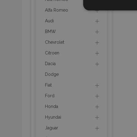
STR
Alfa Romeo
Audi
BMW
Chevrolet
Strictly necessary cookies
properly without strictly n
Citroen
Naam
Dacia
Dodge
product_data_storage
Fiat
CookieScriptConsent
Ford
Honda
mage-translation-file-ve
Hyundai
recently_compared_prod
Jaguar