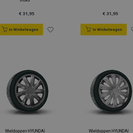
stuks
€ 31,95
€ 31,95
In Winkelwagen
In Winkelwagen
Voeg
V
toe
t
aan
a
verlanglijst
v
Wieldoppen HYUNDAI
Wieldoppen HYUNDAI