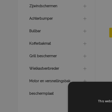
Zijwindschermen
Achterbumper
Bullbar
Kofferbakmat
Grill beschermer
Wielkastverbreder
Motor en versnellingsbak
beschermplaat
This webs