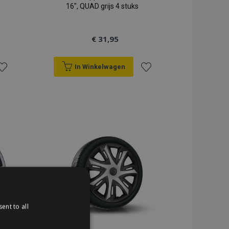
16", QUAD grijs 4 stuks
€ 31,95
In Winkelwagen
oeg
Voeg
oe
toe
an
aan
erlanglijst
verlanglijst
ent to all