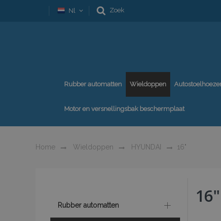
Zoek
Nl
Rubber automatten
Wieldoppen
Autostoelhoeze
Motor en versnellingsbak beschermplaat
Home
Wieldoppen
HYUNDAI
16"
16"
Rubber automatten