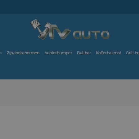
n
Zijwindschermen
Achterbumper
Bullbar
Kofferbakmat
Grill 