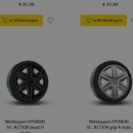
€ 31,95
€ 31,95
In Winkelwagen
In Winkelwagen
Voeg
V
toe
t
aan
a
verlanglijst
v
Wieldoppen HYUNDAI
Wieldoppen HYUNDAI
16", ACTION zwart 4
16", ACTION grijs 4 stuks