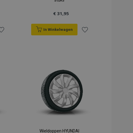
stuks
€ 31,95
In Winkelwagen
oeg
Voeg
oe
toe
an
aan
erlanglijst
verlanglijst
Wieldoppen HYUNDAI