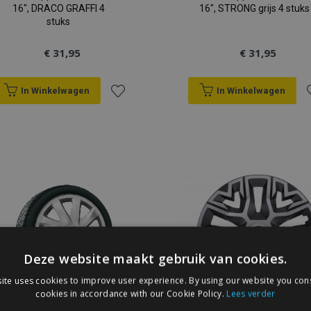
16", DRACO GRAFFI 4
16", STRONG grijs 4 stuks
stuks
€ 31,95
€ 31,95
In Winkelwagen
In Winkelwagen
Voeg
V
toe
t
aan
a
verlanglijst
v
Deze website maakt gebruik van cookies.
ite uses cookies to improve user experience. By using our website you cons
cookies in accordance with our Cookie Policy.
Lees verder