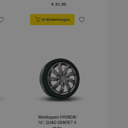
€ 31,95
In Winkelwagen
oeg
Voeg
oe
toe
an
aan
erlanglijst
verlanglijst
Wieldoppen HYUNDAI
16", QUAD GRAFIET 4