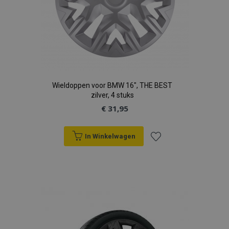
Wieldoppen voor BMW 16", THE BEST
zilver, 4 stuks
€ 31,95
In Winkelwagen
Voeg
toe
aan
verlanglijst