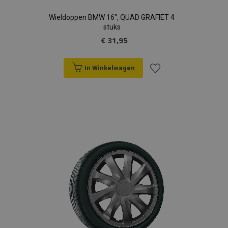
Wieldoppen BMW 16", QUAD GRAFIET 4
stuks
€ 31,95
In Winkelwagen
Voeg
toe
aan
verlanglijst