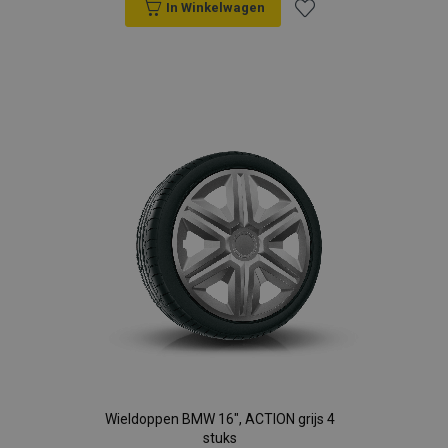
In Winkelwagen
Voeg
toe
aan
verlanglijst
Wieldoppen BMW 16", ACTION grijs 4
stuks