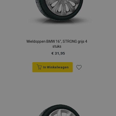
Wieldoppen BMW 16", STRONG grijs 4
stuks
€ 31,95
In Winkelwagen
Voeg
toe
aan
verlanglijst