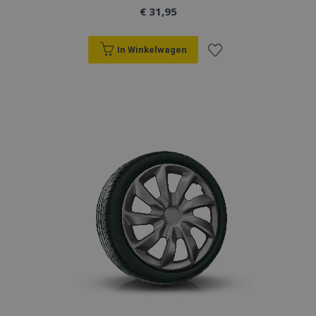
€ 31,95
In Winkelwagen
Voeg
toe
aan
verlanglijst