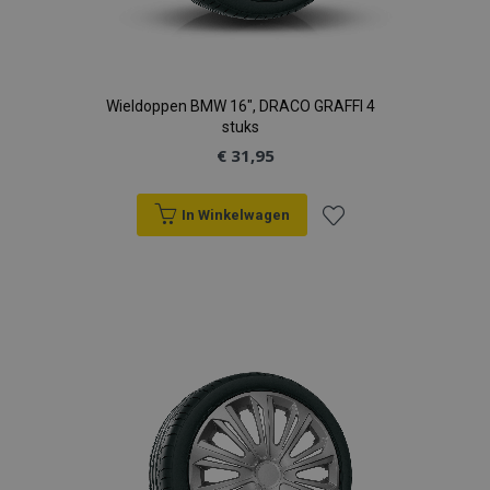
Wieldoppen BMW 16", DRACO GRAFFI 4
stuks
€ 31,95
In Winkelwagen
Voeg
toe
aan
verlanglijst