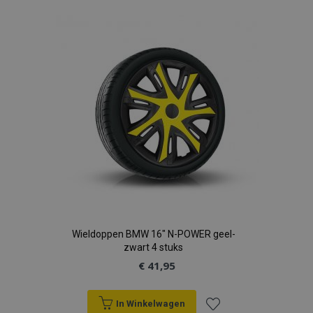
toe
aan
verlanglijst
Wieldoppen BMW 16" N-POWER geel-
zwart 4 stuks
€ 41,95
In Winkelwagen