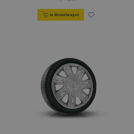
In Winkelwagen
Voeg
toe
aan
verlanglijst