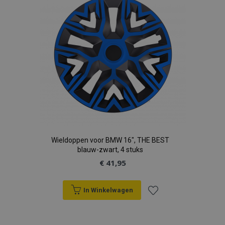
verlanglijst
recently_viewed_product
Adobe Inc.
www.vtvauto.nl
recently_compared_product
Adobe Inc.
www.vtvauto.nl
X-Magento-Vary
Adobe Inc.
www.vtvauto.nl
Wieldoppen voor BMW 16", THE BEST
blauw-zwart, 4 stuks
€ 41,95
In Winkelwagen
Voeg
mage-messages
Adobe Inc.
www.vtvauto.nl