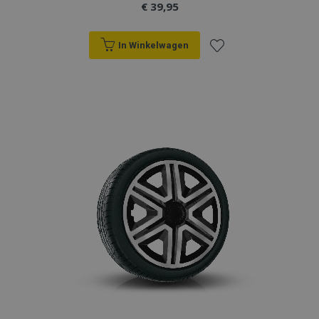
€ 39,95
In Winkelwagen
Voeg
toe
aan
verlanglijst