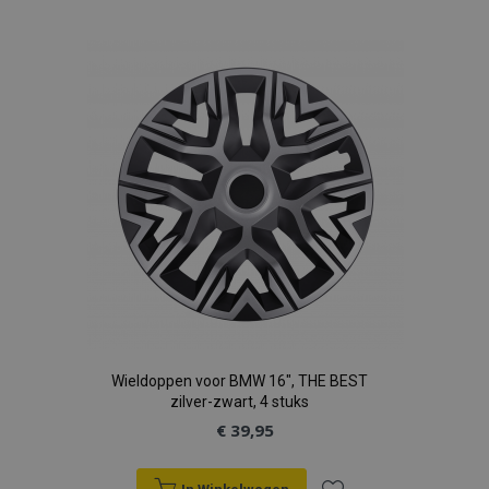
toe
aan
verlanglijst
Wieldoppen voor BMW 16", THE BEST
zilver-zwart, 4 stuks
€ 39,95