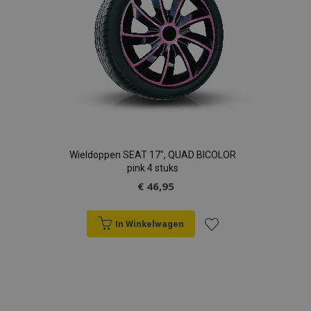
recently_viewed_product
Adobe Inc.
www.vtvauto.nl
recently_compared_product
Adobe Inc.
www.vtvauto.nl
X-Magento-Vary
Adobe Inc.
www.vtvauto.nl
Wieldoppen SEAT 17", QUAD BICOLOR
pink 4 stuks
€ 46,95
In Winkelwagen
Voeg
mage-messages
Adobe Inc.
www.vtvauto.nl
toe
aan