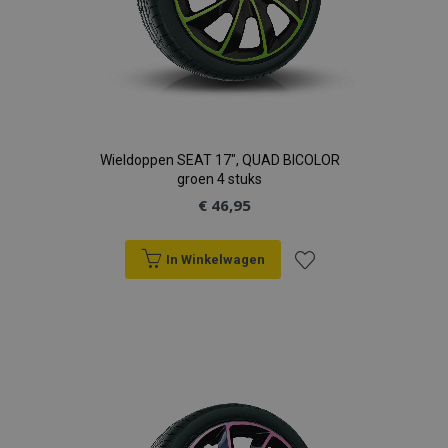
mage-cache-sessid
Adobe Inc.
www.vtvauto.nl
Wieldoppen SEAT 17", QUAD BICOLOR
groen 4 stuks
recently_viewed_product_previous
Adobe Inc.
€ 46,95
www.vtvauto.nl
In Winkelwagen
PHPSESSID
PHP.net
.vtvauto.nl
Voeg
toe
aan
verlanglijst