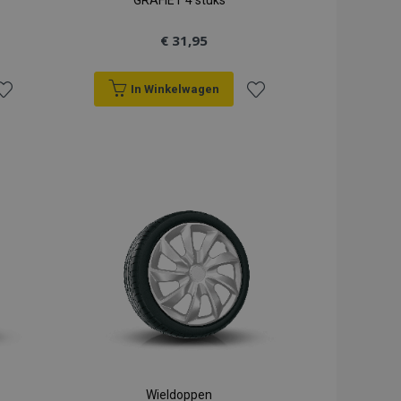
GRAFIET 4 stuks
€ 31,95
In Winkelwagen
oeg
Voeg
oe
toe
an
aan
erlanglijst
verlanglijst
Wieldoppen