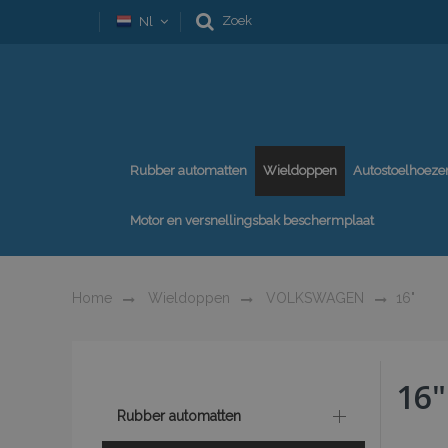
Zoek
Nl
Rubber automatten
Wieldoppen
Autostoelhoeze
Motor en versnellingsbak beschermplaat
Home
Wieldoppen
VOLKSWAGEN
16"
16"
Rubber automatten