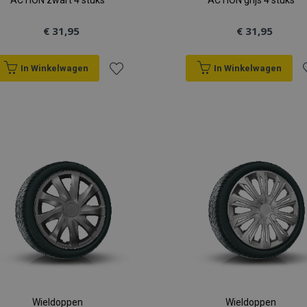
ACTION zwart 4 stuks
ACTION grijs 4 stuks
€ 31,95
€ 31,95
In Winkelwagen
In Winkelwagen
Voeg
V
toe
t
aan
a
verlanglijst
v
Wieldoppen
Wieldoppen