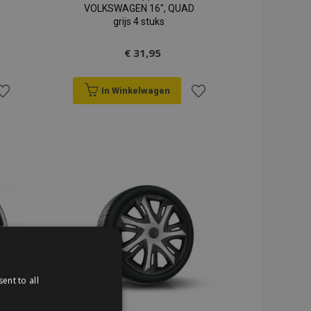
VOLKSWAGEN 16", QUAD
grijs 4 stuks
€ 31,95
In Winkelwagen
oeg
Voeg
oe
toe
an
aan
erlanglijst
verlanglijst
ent to all