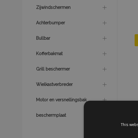
Zijwindschermen
Achterbumper
Bullbar
Kofferbakmat
Grill beschermer
Wielkastverbreder
Motor en versnellingsbak
beschermplaat
This webs