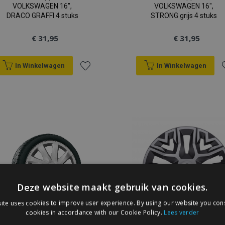
VOLKSWAGEN 16",
VOLKSWAGEN 16",
DRACO GRAFFI 4 stuks
STRONG grijs 4 stuks
€ 31,95
€ 31,95
In Winkelwagen
In Winkelwagen
Voeg
V
toe
t
aan
a
verlanglijst
v
Deze website maakt gebruik van cookies.
ite uses cookies to improve user experience. By using our website you cons
cookies in accordance with our Cookie Policy.
Lees verder