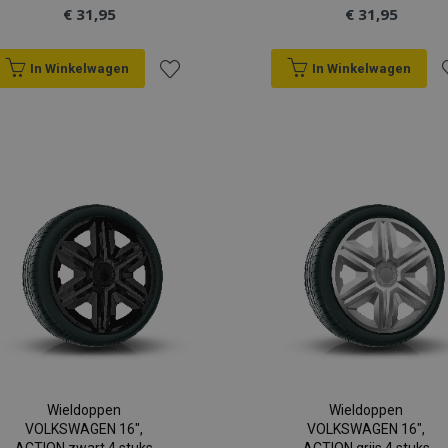
€ 31,95
€ 31,95
In Winkelwagen
In Winkelwagen
Voeg
V
toe
t
aan
a
verlanglijst
v
Wieldoppen
Wieldoppen
VOLKSWAGEN 16",
VOLKSWAGEN 16",