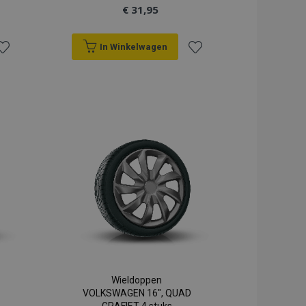
€ 31,95
In Winkelwagen
oeg
Voeg
oe
toe
an
aan
erlanglijst
verlanglijst
Wieldoppen
VOLKSWAGEN 16", QUAD