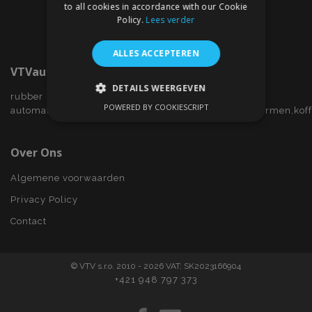
to all cookies in accordance with our Cookie
Policy.
Lees verder
ALLES ACCEPTEREN
VTVauto.nl
DETAILS WEERGEVEN
rubber
POWERED BY COOKIESCRIPT
automatten,wieldoppen,autostoelhoezen,zijwindschermen,kof
STRIKT NOODZAKELIJK
PRESTATIE
TARGETING
Over Ons
FUNCTIONEEL
Algemene voorwaarden
Privacy Policy
Contact
Strikt noodzakelijk
Prestatie
Targeting
Functioneel
© VTV s.r.o. 2010 - 2026 VAT: SK2023166904
Strictly necessary cookies allow core website
+421 948 797 373
functionality such as user login and account
management. The website cannot be used