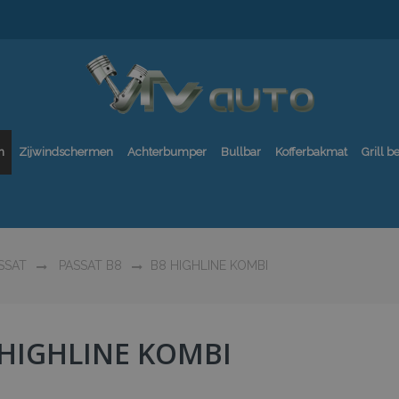
n
Zijwindschermen
Achterbumper
Bullbar
Kofferbakmat
Grill 
SSAT
PASSAT B8
B8 HIGHLINE KOMBI
 HIGHLINE KOMBI