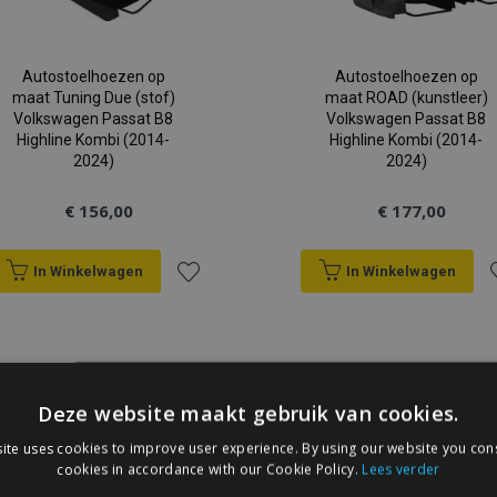
Autostoelhoezen op
Autostoelhoezen op
maat Tuning Due (stof)
maat ROAD (kunstleer)
Volkswagen Passat B8
Volkswagen Passat B8
Highline Kombi (2014-
Highline Kombi (2014-
2024)
2024)
€ 156,00
€ 177,00
In Winkelwagen
In Winkelwagen
Voeg
V
toe
t
aan
a
Deze website maakt gebruik van cookies.
verlanglijst
v
ite uses cookies to improve user experience. By using our website you cons
cookies in accordance with our Cookie Policy.
Lees verder