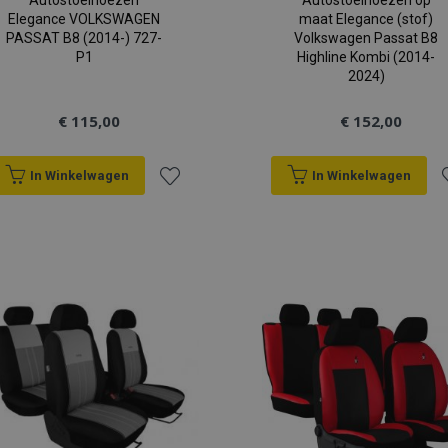
Autostoelhoezen
Autostoelhoezen op
Elegance VOLKSWAGEN
maat Elegance (stof)
PASSAT B8 (2014-) 727-
Volkswagen Passat B8
P1
Highline Kombi (2014-
2024)
€ 115,00
€ 152,00
In Winkelwagen
In Winkelwagen
Voeg
V
toe
t
aan
a
verlanglijst
v