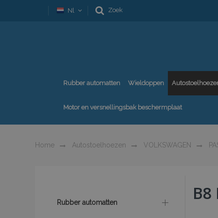
Zoek
Nl
Rubber automatten
Wieldoppen
Autostoelhoeze
Motor en versnellingsbak beschermplaat
Home
Autostoelhoezen
VOLKSWAGEN
PA
B8
Rubber automatten