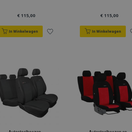
€ 115,00
€ 115,00
In Winkelwagen
In Winkelwagen
Voeg
V
toe
t
aan
a
verlanglijst
v