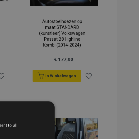
Autostoelhoezen op
maat STANDARD
(kunstleer) Volkswagen
Passat B8 Highline
Kombi (2014-2024)
€ 177,00
In Winkelwagen
oeg
Voeg
oe
toe
an
aan
erlanglijst
verlanglijst
ent to all