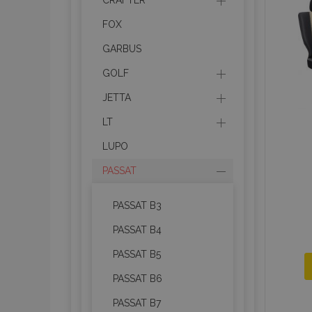
CRAFTER
FOX
recently_compared_prod
GARBUS
section_data_ids
GOLF
JETTA
mage-cache-sessid
LT
LUPO
recently_viewed_product
PASSAT
PHPSESSID
PASSAT B3
PASSAT B4
PASSAT B5
recently_viewed_product
PASSAT B6
PASSAT B7
recently_compared_prod