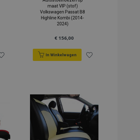
Autostoelhoezen op
maat VIP (stof)
Volkswagen Passat B8
Highline Kombi (2014-
2024)
€ 156,00
In Winkelwagen
oeg
Voeg
oe
toe
an
aan
erlanglijst
verlanglijst