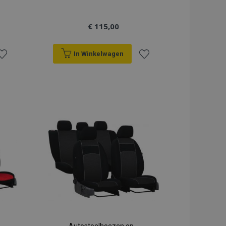
€ 115,00
In Winkelwagen
oeg
Voeg
oe
toe
an
aan
erlanglijst
verlanglijst