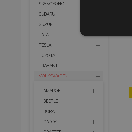
SSANGYONG
SUBARU
SUZUKI
STR
TATA
TESLA
TOYOTA
TRABANT
Strictly necessary cookies
properly without strictly n
VOLKSWAGEN
Naam
AMAROK
product_data_storage
BEETLE
CookieScriptConsent
BORA
CADDY
mage-translation-file-ve