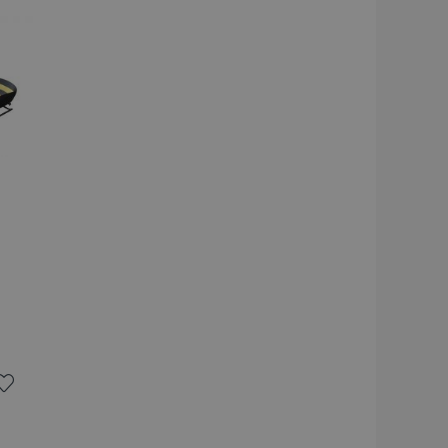
egie is geconfigureerd als
erlanglijst
verlanglijst
ant van de winkel).
ergeleken producten op
 op met betrekking tot
 zoals verlanglijst
enz.
veert het opschonen van
r de cookie wordt
licatie, ruimt de Admin
cookiewaarde in op true.
elijk eerder bekeken
gatie.
ties op basis van de PHP-
or algemene doeleinden die
n gebruikerssessies te
sproken een willekeurig
ordt gebruikt, kan
r een goed voorbeeld is
 status voor een
ekeken producten op voor
oeg
t vergeleken producten.