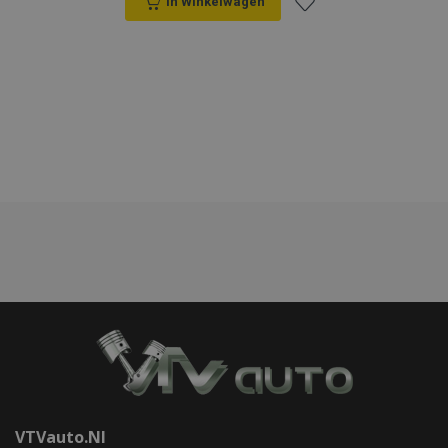
In Winkelwagen
Voeg
toe
mage-cache-sessid
Adobe Inc.
www.vtvauto.nl
aan
verlanglijst
recently_viewed_product_previous
Adobe Inc.
www.vtvauto.nl
PHPSESSID
PHP.net
.vtvauto.nl
VTVauto.nl