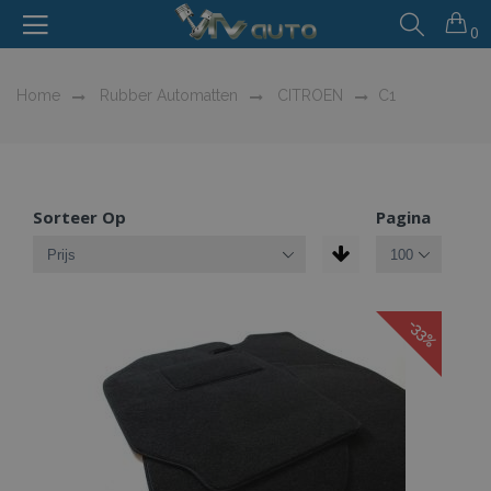
0
Home
Rubber Automatten
CITROEN
C1
Sorteer Op
Pagina
-33%