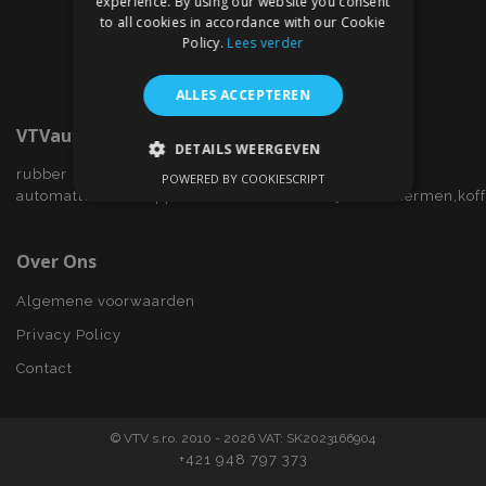
experience. By using our website you consent
to all cookies in accordance with our Cookie
Policy.
Lees verder
ALLES ACCEPTEREN
VTVauto.nl
DETAILS WEERGEVEN
rubber
POWERED BY COOKIESCRIPT
STRIKT NOODZAKELIJK
automatten,wieldoppen,autostoelhoezen,zijwindschermen,kof
PRESTATIE
TARGETING
Over Ons
FUNCTIONEEL
Algemene voorwaarden
Privacy Policy
Contact
Strikt noodzakelijk
Prestatie
Targeting
Functioneel
© VTV s.r.o. 2010 - 2026 VAT: SK2023166904
Strictly necessary cookies allow core website
+421 948 797 373
functionality such as user login and account
management. The website cannot be used