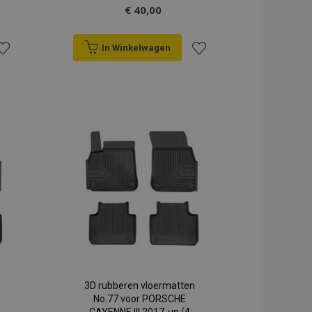
€ 40,00
In Winkelwagen
oeg
Voeg
oe
toe
an
aan
erlanglijst
verlanglijst
3D rubberen vloermatten
No.77 voor PORSCHE