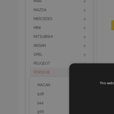
MAN
MAZDA
MERCEDES
MINI
MITSUBISHI
NISSAN
OPEL
PEUGEOT
PORSCHE
This webs
MACAN
928
944
966