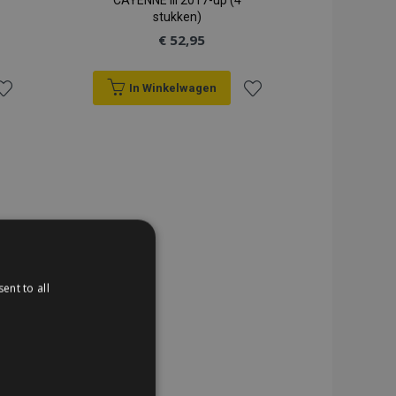
CAYENNE III 2017-up (4
stukken)
€ 52,95
In Winkelwagen
oeg
Voeg
oe
toe
an
aan
erlanglijst
verlanglijst
ent to all