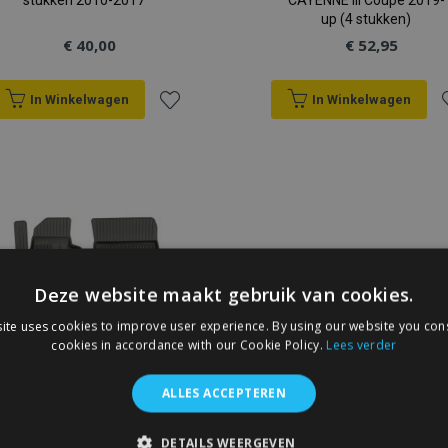
stukken 2010-2017
CAYENNE III Coupe 2019-
up (4 stukken)
€ 40,00
€ 52,95
In Winkelwagen
In Winkelwagen
Voeg
V
toe
t
aan
a
verlanglijst
v
Deze website maakt gebruik van cookies.
ite uses cookies to improve user experience. By using our website you cons
cookies in accordance with our Cookie Policy.
Lees verder
ALLES ACCEPTEREN
3D rubberen vloermatten
DETAILS WEERGEVEN