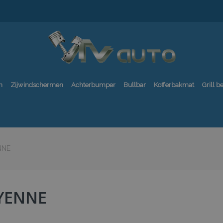
n
Zijwindschermen
Achterbumper
Bullbar
Kofferbakmat
Grill 
NNE
YENNE