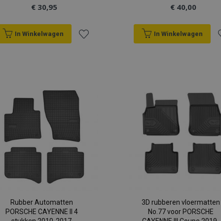
€ 30,95
€ 40,00
In Winkelwagen
In Winkelwagen
Voeg
V
toe
t
aan
a
verlanglijst
v
Rubber Automatten
3D rubberen vloermatten
PORSCHE CAYENNE II 4
No.77 voor PORSCHE