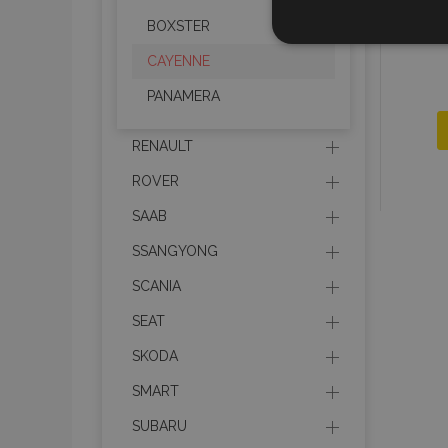
BOXSTER
STR
CAYENNE
PANAMERA
RENAULT
Strictly necessary cookies
properly without strictly n
ROVER
SAAB
Naam
SSANGYONG
product_data_storage
SCANIA
CookieScriptConsent
SEAT
SKODA
mage-translation-file-ve
SMART
recently_compared_prod
SUBARU