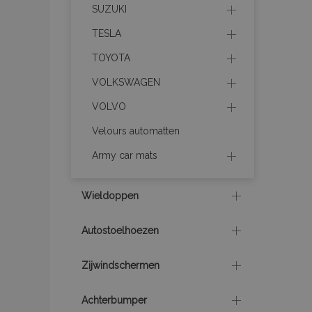
SUZUKI
section_data_ids
TESLA
mage-cache-sessid
TOYOTA
VOLKSWAGEN
recently_viewed_product
VOLVO
Velours automatten
PHPSESSID
Army car mats
Wieldoppen
recently_viewed_product
Autostoelhoezen
recently_compared_prod
Zijwindschermen
X-Magento-Vary
Achterbumper