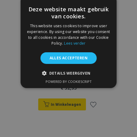
Deze website maakt gebruik
van cookies.
This website uses cookies to improve user
experience. By using our website you consent
to all cookies in accordance with our Cookie
Policy.
Lees verder
ALLES ACCEPTEREN
DETAILS WEERGEVEN
3D rubberen vloermatten No.77 voor
OPEL GRANDLAND X 2017-up (4 stukken)
POWERED BY COOKIESCRIPT
STRIKT NOODZAKELIJK
€ 52,95
PRESTATIE
TARGETING
In Winkelwagen
FUNCTIONEEL
Voeg
toe