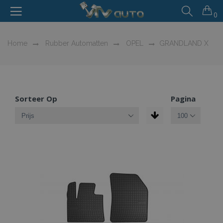
0
Home
Rubber Automatten
OPEL
GRANDLAND X
Sorteer Op
Pagina