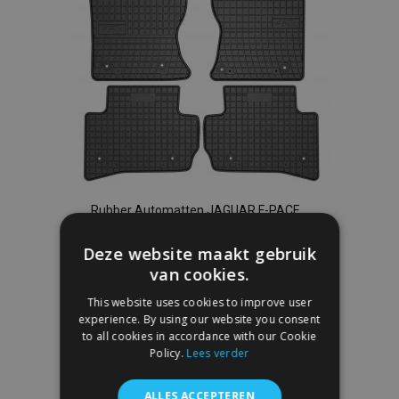
Rubber Automatten JAGUAR F-PACE
2016-up (4 stukken)
€ 40,00
Deze website maakt gebruik
van cookies.
In Winkelwagen
This website uses cookies to improve user
experience. By using our website you consent
Voeg
to all cookies in accordance with our Cookie
Policy.
Lees verder
toe
ALLES ACCEPTEREN