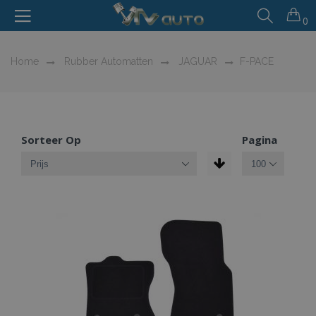
0
Home
Rubber Automatten
JAGUAR
F-PACE
Sorteer Op
Pagina