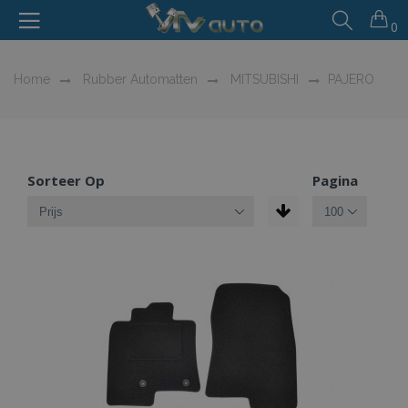
0
Home
Rubber Automatten
MITSUBISHI
PAJERO
Sorteer Op
Pagina