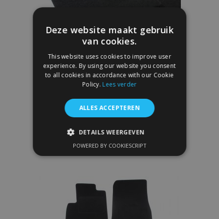
Deze website maakt gebruik
van cookies.
This website uses cookies to improve user
experience. By using our website you consent
Velours automatten op maat voor
to all cookies in accordance with our Cookie
Mitsubishi Pajero Pinin 1999-2004 (4
Policy.
Lees verder
stuks)
€ 30,95
ALLES ACCEPTEREN
In Winkelwagen
DETAILS WEERGEVEN
Voeg
POWERED BY COOKIESCRIPT
STRIKT NOODZAKELIJK
toe
PRESTATIE
TARGETING
aan
FUNCTIONEEL
verlanglijst