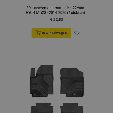
recently_compared_product_previous
Adobe Inc.
www.vtvauto.nl
3D rubberen vloermatten No.77 voor
HYUNDAI i20 II 2014-2020 (4 stukken)
€ 52,95
section_data_ids
Adobe Inc.
www.vtvauto.nl
In Winkelwagen
Voeg
mage-cache-sessid
Adobe Inc.
www.vtvauto.nl
toe
aan
verlanglijst
recently_viewed_product_previous
Adobe Inc.
www.vtvauto.nl
PHPSESSID
PHP.net
.vtvauto.nl