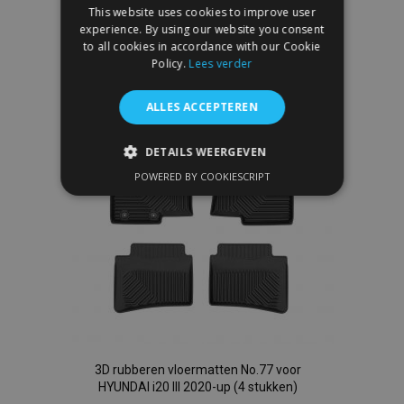
This website uses cookies to improve user
Voeg
experience. By using our website you consent
to all cookies in accordance with our Cookie
toe
Policy.
Lees verder
aan
ALLES ACCEPTEREN
verlanglijst
DETAILS WEERGEVEN
POWERED BY COOKIESCRIPT
STRIKT NOODZAKELIJK
PRESTATIE
TARGETING
FUNCTIONEEL
Strikt noodzakelijk
Prestatie
Targeting
Functioneel
3D rubberen vloermatten No.77 voor
HYUNDAI i20 III 2020-up (4 stukken)
Strictly necessary cookies allow core website