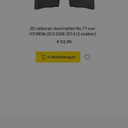
3D rubberen vloermatten No.77 voor
HYUNDAI i20 II 2008-2014 (3 stukken)
€ 52,95
recently_viewed_product
Adobe Inc.
In Winkelwagen
www.vtvauto.nl
Voeg
recently_compared_product
Adobe Inc.
toe
www.vtvauto.nl
aan
X-Magento-Vary
Adobe Inc.
www.vtvauto.nl
verlanglijst