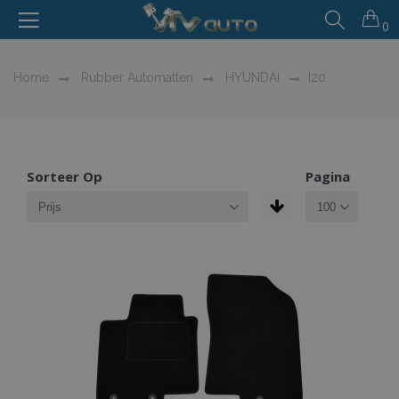
0
Home
Rubber Automatten
HYUNDAI
I20
Sorteer Op
Pagina