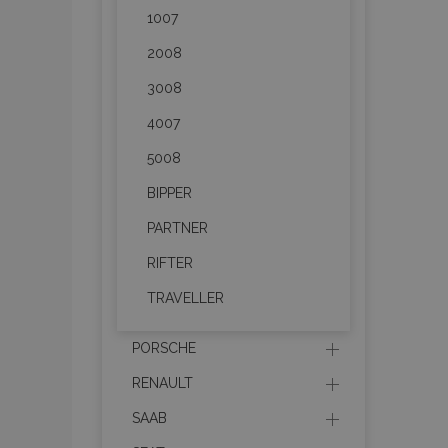
1007
mage-translation-file-ve
2008
recently_compared_prod
3008
4007
section_data_ids
5008
mage-cache-sessid
BIPPER
PARTNER
recently_viewed_product
RIFTER
TRAVELLER
PHPSESSID
PORSCHE
RENAULT
SAAB
recently_viewed_product