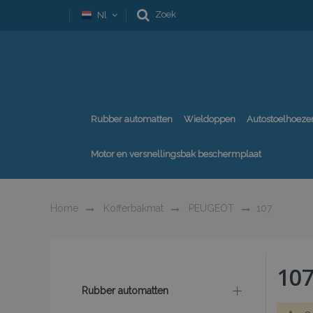
Zoek
Nl
Rubber automatten
Wieldoppen
Autostoelhoeze
Motor en versnellingsbak beschermplaat
Home
Kofferbakmat
PEUGEOT
107
10
Rubber automatten