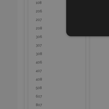
108
206
207
208
STR
306
307
308
406
Strictly necessary cookies
properly without strictly n
407
Naam
408
product_data_storage
508
607
CookieScriptConsent
807