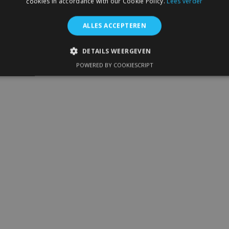
cookies in accordance with our Cookie Policy.
Lees verder
ALLES ACCEPTEREN
DETAILS WEERGEVEN
POWERED BY COOKIESCRIPT
IKT NOODZAKELIJK
PRESTATIE
TARGETING
FUNC
Strikt noodzakelijk
Prestatie
Targeting
Functioneel
 allow core website functionality such as user login and account management. The 
ecessary cookies.
Aanbieder
/
Vervaldatum
Omschrijving
Domein
1 dag
Slaat configuratie op voor prod
Adobe Inc.
betrekking tot recent bekeken /
www.vtvauto.nl
1 maand
Deze cookie wordt gebruikt doo
CookieScript
service om de cookievoorkeure
www.vtvauto.nl
onthouden. De cookie-banner va
noodzakelijk om correct te werk