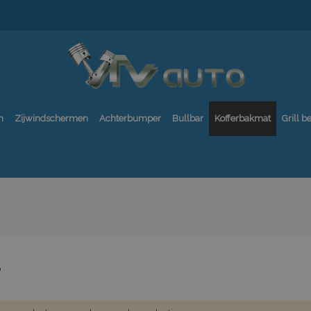
n
Zijwindschermen
Achterbumper
Bullbar
Kofferbakmat
Grill 
7