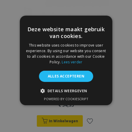
aan
verlanglijst
Deze website maakt gebruik
van cookies.
This website uses cookies to improve user
experience. By using our website you consent
to all cookies in accordance with our Cookie
Policy.
Lees verder
ALLES ACCEPTEREN
DETAILS WEERGEVEN
Zijwindschermen VW SHARAN, L + R
2010-, voor en achter, 4 stukken
POWERED BY COOKIESCRIPT
STRIKT NOODZAKELIJK
€ 54,95
PRESTATIE
TARGETING
In Winkelwagen
FUNCTIONEEL