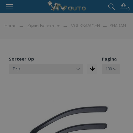
0
Home
Zijwindschermen
VOLKSWAGEN
SHARAN
Sorteer Op
Pagina