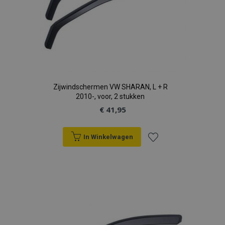
Zijwindschermen VW SHARAN, L + R
2010-, voor, 2 stukken
€ 41,95
In Winkelwagen
Voeg
toe
aan
verlanglijst