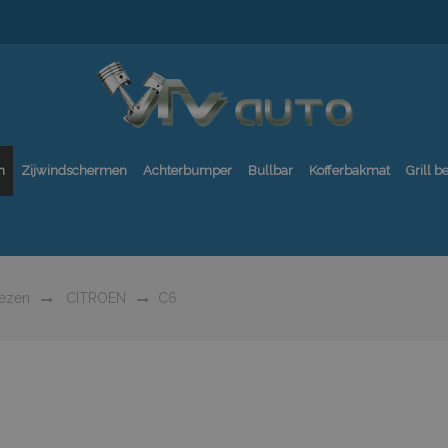
n
Zijwindschermen
Achterbumper
Bullbar
Kofferbakmat
Grill 
oezen
CITROEN
C6