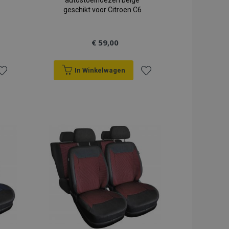
autostoelhoezen beige
geschikt voor Citroen C6
€ 59,00
In Winkelwagen
oeg
Voeg
oe
toe
an
aan
erlanglijst
verlanglijst