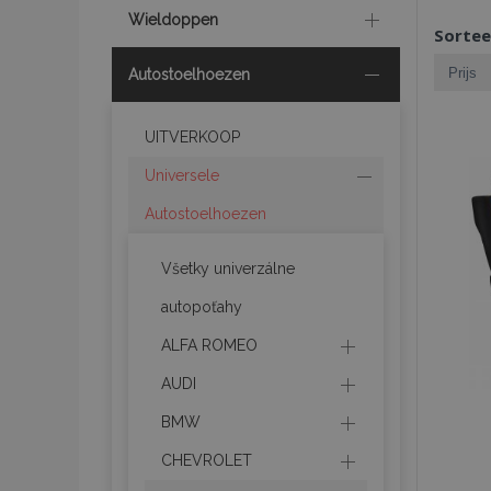
Wieldoppen
Sortee
Autostoelhoezen
UITVERKOOP
Universele
Autostoelhoezen
Všetky univerzálne
autopoťahy
ALFA ROMEO
AUDI
BMW
CHEVROLET