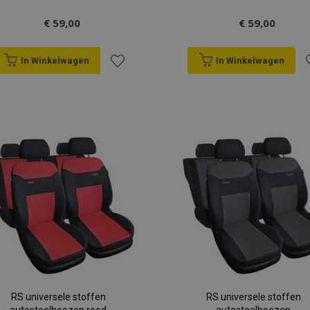
€ 59,00
€ 59,00
In Winkelwagen
In Winkelwagen
Voeg
V
toe
t
aan
a
verlanglijst
v
RS universele stoffen
RS universele stoffen