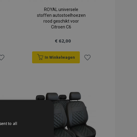
ROYAL universele
stoffen autostoelhoezen
rood geschikt voor
Citroen C6
€ 62,00
In Winkelwagen
oeg
Voeg
oe
toe
an
aan
erlanglijst
verlanglijst
ent to all