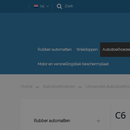
Zoek
Nl
Rubber automatten
Wieldoppen
Autostoelhoeze
Motor en versnellingsbak beschermplaat
Home
Autostoelhoezen
Universele Autostoelh
C6
Rubber automatten