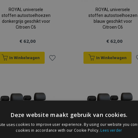
ROYAL universele
ROYAL universele
stoffen autostoelhoezen
stoffen autostoelhoezen
donkergrijs geschikt voor
blauw geschikt voor
Citroen C6
Citroen C6
€ 62,00
€ 62,00
In Winkelwagen
In Winkelwagen
Voeg
V
toe
t
aan
a
verlanglijst
v
Deze website maakt gebruik van cookies.
ite uses cookies to improve user experience. By using our website you cons
cookies in accordance with our Cookie Policy.
Lees verder