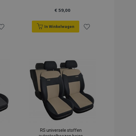
€ 59,00
In Winkelwagen
oeg
Voeg
oe
toe
an
aan
erlanglijst
verlanglijst
RS universele stoffen