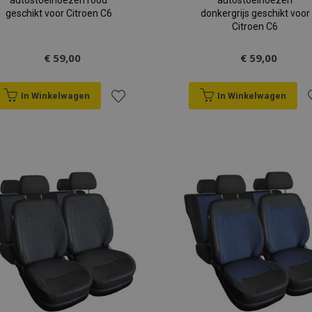
autostoelhoezen rood
autostoelhoezen
geschikt voor Citroen C6
donkergrijs geschikt voor
Citroen C6
€ 59,00
€ 59,00
In Winkelwagen
In Winkelwagen
Voeg
V
toe
t
aan
a
verlanglijst
v