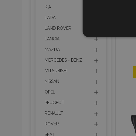
KIA
LADA
LAND ROVER
STR
LANCIA
MAZDA
MERCEDES - BENZ
MITSUBISHI
Strictly necessary cookies
properly without strictly n
NISSAN
Naam
OPEL
product_data_storage
PEUGEOT
RENAULT
CookieScriptConsent
ROVER
SEAT
mage-translation-file-ve