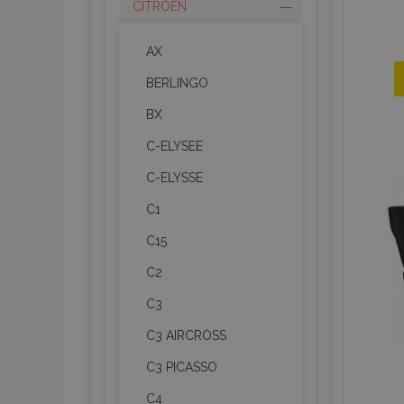
CITROEN
AX
BERLINGO
BX
C-ELYSEE
C-ELYSSE
C1
C15
C2
C3
C3 AIRCROSS
C3 PICASSO
C4