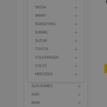
SKODA
recently_compared_prod
SMART
section_data_ids
SSANGYONG
SUBARU
mage-cache-sessid
SUZUKI
TOYOTA
recently_viewed_product
VOLKSWAGEN
PHPSESSID
VOLVO
MERCEDES
ALFA ROMEO
AUDI
recently_viewed_product
BMW
recently_compared_prod