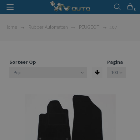
0
Home
Rubber Automatten
PEUGEOT
407
Sorteer Op
Pagina