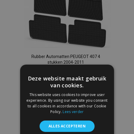
Rubber Automatten PEUGEOT 407 4
stukken 2004-2011
€ 40,00
Deze website maakt gebruik
van cookies.
In Winkelwagen
This website uses cookies to improve user
Voeg
experience. By using our website you consent
to all cookies in accordance with our Cookie
toe
Policy.
Lees verder
aan
ALLES ACCEPTEREN
verlanglijst