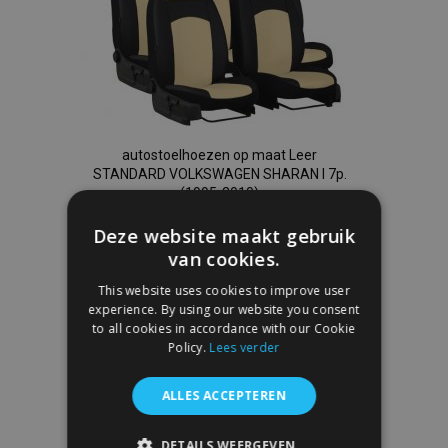
autostoelhoezen op maat Leer
STANDARD VOLKSWAGEN SHARAN I 7p.
(1995-2010)
€ 213,00
Deze website maakt gebruik
van cookies.
In Winkelwagen
This website uses cookies to improve user
Voeg
experience. By using our website you consent
to all cookies in accordance with our Cookie
toe
Policy.
Lees verder
aan
ALLES ACCEPTEREN
verlanglijst
DETAILS WEERGEVEN