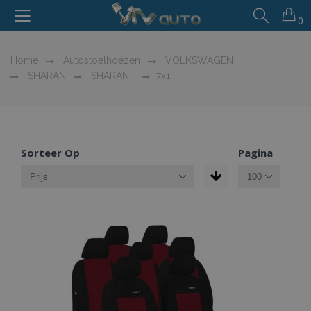
0
Home
Autostoelhoezen
VOLKSWAGEN
SHARAN
SHARAN I
7x1
Sorteer Op
Pagina