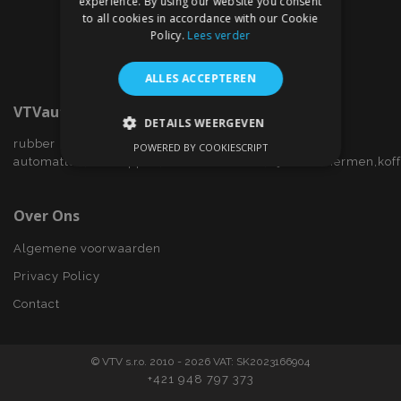
experience. By using our website you consent
to all cookies in accordance with our Cookie
Policy.
Lees verder
ALLES ACCEPTEREN
VTVauto.nl
DETAILS WEERGEVEN
rubber
POWERED BY COOKIESCRIPT
STRIKT NOODZAKELIJK
automatten,wieldoppen,autostoelhoezen,zijwindschermen,kof
PRESTATIE
TARGETING
Over Ons
FUNCTIONEEL
Algemene voorwaarden
Privacy Policy
Contact
Strikt noodzakelijk
Prestatie
Targeting
Functioneel
© VTV s.r.o. 2010 - 2026 VAT: SK2023166904
Strictly necessary cookies allow core website
+421 948 797 373
functionality such as user login and account
management. The website cannot be used