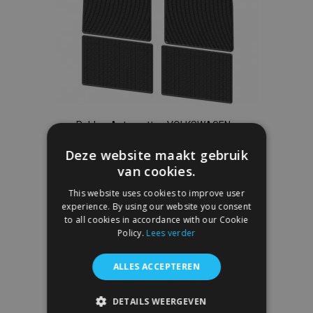
Rubber Automatten VOLKSWAGEN
GARBUS 4 stukken 1938-2001
Deze website maakt gebruik
€ 40,00
van cookies.
This website uses cookies to improve user
In Winkelwagen
experience. By using our website you consent
Voeg
to all cookies in accordance with our Cookie
Policy.
Lees verder
toe
ALLES ACCEPTEREN
aan
verlanglijst
DETAILS WEERGEVEN