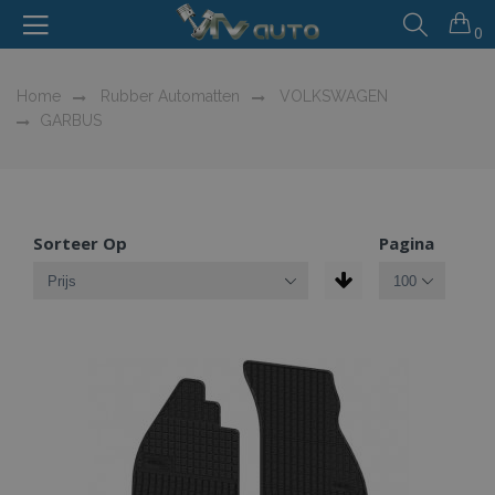
0
Home
Rubber Automatten
VOLKSWAGEN
GARBUS
Sorteer Op
Pagina