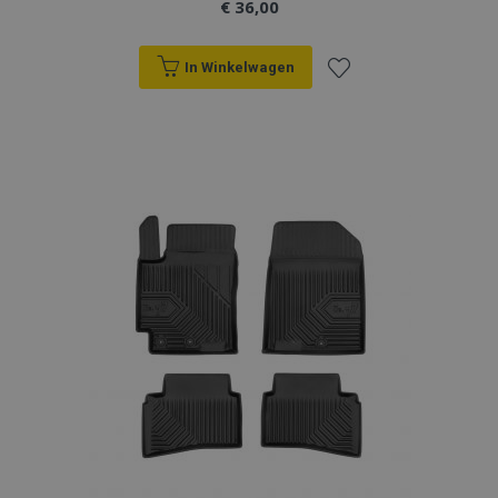
€ 36,00
section_data_ids
Adobe Inc.
www.vtvauto.nl
In Winkelwagen
Voeg
toe
mage-cache-sessid
Adobe Inc.
www.vtvauto.nl
aan
verlanglijst
recently_viewed_product_previous
Adobe Inc.
www.vtvauto.nl
PHPSESSID
PHP.net
.vtvauto.nl