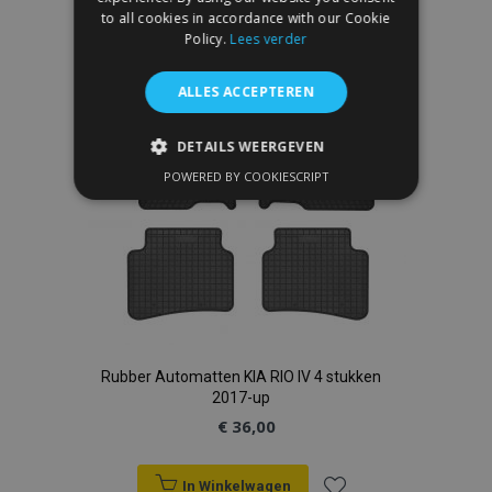
toe
to all cookies in accordance with our Cookie
Policy.
Lees verder
aan
verlanglijst
ALLES ACCEPTEREN
DETAILS WEERGEVEN
POWERED BY COOKIESCRIPT
STRIKT NOODZAKELIJK
PRESTATIE
TARGETING
FUNCTIONEEL
Rubber Automatten KIA RIO IV 4 stukken
Strikt noodzakelijk
Prestatie
2017-up
Targeting
Functioneel
€ 36,00
Strictly necessary cookies allow core website
functionality such as user login and account
management. The website cannot be used
In Winkelwagen