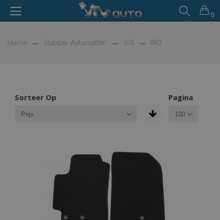
0
Home
Rubber Automatten
KIA
RIO
Sorteer Op
Pagina