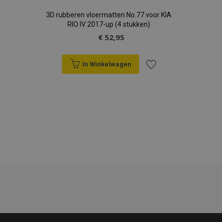
3D rubberen vloermatten No.77 voor KIA
RIO IV 2017-up (4 stukken)
€ 52,95
In Winkelwagen
recently_viewed_product
Adobe Inc.
Voeg
www.vtvauto.nl
toe
recently_compared_product
Adobe Inc.
aan
www.vtvauto.nl
verlanglijst
X-Magento-Vary
Adobe Inc.
www.vtvauto.nl