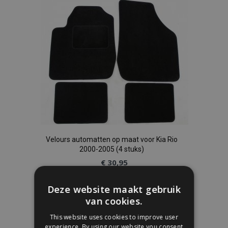
aan
verlanglijst
Velours automatten op maat voor Kia Rio
2000-2005 (4 stuks)
€ 30,95
Deze website maakt gebruik
In Winkelwagen
van cookies.
Voeg
This website uses cookies to improve user
experience. By using our website you consent