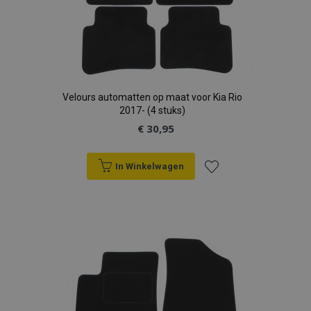
Velours automatten op maat voor Kia Rio
2017- (4 stuks)
€ 30,95
In Winkelwagen
Voeg
toe
aan
verlanglijst