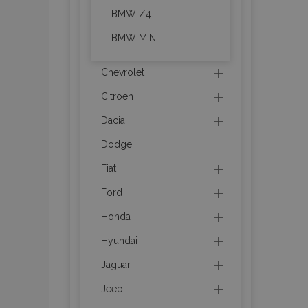
BMW Z4
BMW MINI
recently_compared_prod
section_data_ids
Chevrolet
Citroen
mage-cache-sessid
Dacia
Dodge
recently_viewed_product
Fiat
PHPSESSID
Ford
Honda
Hyundai
Jaguar
recently_viewed_product
Jeep
recently_compared_prod