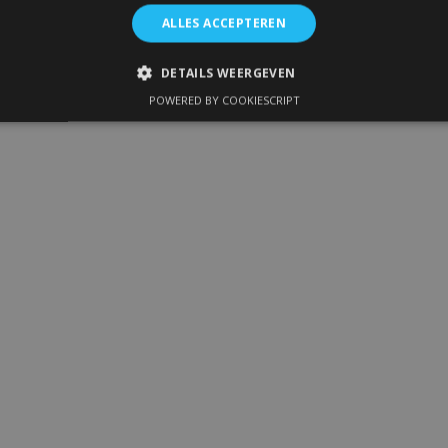
ALLES ACCEPTEREN
DETAILS WEERGEVEN
POWERED BY COOKIESCRIPT
IKT NOODZAKELIJK
PRESTATIE
TARGETING
FUNC
Strikt noodzakelijk
Prestatie
Targeting
Functioneel
 allow core website functionality such as user login and account management. The 
ecessary cookies.
Aanbieder
/
Vervaldatum
Omschrijving
Domein
1 dag
Slaat configuratie op voor prod
Adobe Inc.
betrekking tot recent bekeken /
www.vtvauto.nl
1 maand
Deze cookie wordt gebruikt doo
CookieScript
service om de cookievoorkeure
www.vtvauto.nl
onthouden. De cookie-banner va
noodzakelijk om correct te werk
rsion
Sessie
Houdt de versie van vertalingen b
Adobe Inc.