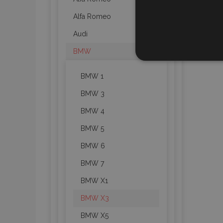
Alfa Romeo
Audi
BMW
STR
BMW 1
BMW 3
BMW 4
Strictly necessary cookies
properly without strictly n
BMW 5
BMW 6
Naam
BMW 7
product_data_storage
BMW X1
CookieScriptConsent
BMW X3
BMW X5
mage-translation-file-ve