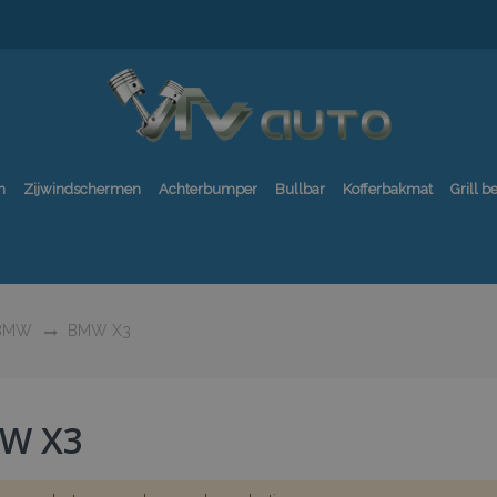
n
Zijwindschermen
Achterbumper
Bullbar
Kofferbakmat
Grill 
BMW
BMW X3
W X3