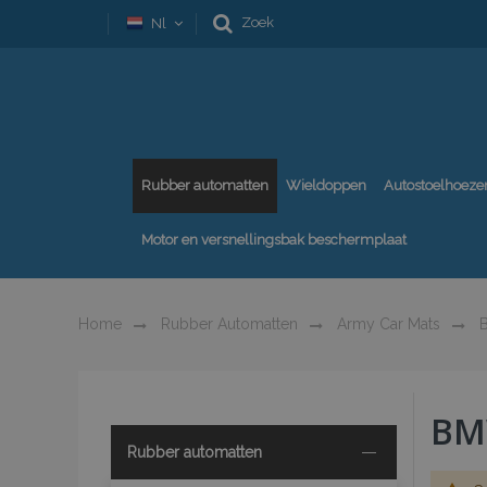
Zoek
Nl
Rubber automatten
Wieldoppen
Autostoelhoeze
Motor en versnellingsbak beschermplaat
Home
Rubber Automatten
Army Car Mats
BM
Rubber automatten