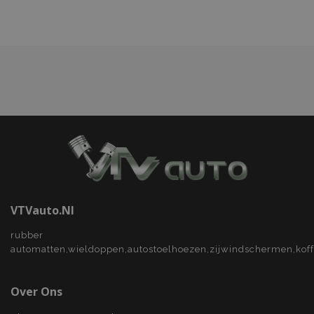
verlanglijst
recently_viewed_product
Adobe Inc.
www.vtvauto.nl
recently_compared_product
Adobe Inc.
www.vtvauto.nl
X-Magento-Vary
Adobe Inc.
www.vtvauto.nl
VTVauto.nl
mage-messages
Adobe Inc.
rubber
www.vtvauto.nl
automatten,wieldoppen,autostoelhoezen,zijwindschermen,kof
Over Ons