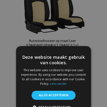
Autostoelhoezen op maat Leer
STANDARD RENAULT TRAFIC II 1+1
(2001-2014)
€ 95,00
Deze website maakt gebruik
van cookies.
In Winkelwagen
This website uses cookies to improve user
experience. By using our website you consent
Voeg
to all cookies in accordance with our Cookie
Policy.
Lees verder
toe
ALLES ACCEPTEREN
aan
verlanglijst