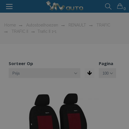
0
Home
Autostoelhoezen
RENAULT
TRAFIC
TRAFIC II
Trafic II 1+1
Sorteer Op
Pagina