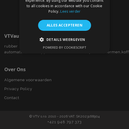
experience. By using our website you consent
to all cookies in accordance with our Cookie
Policy.
Lees verder
ALLES ACCEPTEREN
VTVauto.nl
DETAILS WEERGEVEN
rubber
POWERED BY COOKIESCRIPT
STRIKT NOODZAKELIJK
automatten,wieldoppen,autostoelhoezen,zijwindschermen,kof
PRESTATIE
TARGETING
Over Ons
FUNCTIONEEL
Algemene voorwaarden
Privacy Policy
Contact
Strikt noodzakelijk
Prestatie
Targeting
Functioneel
© VTV s.r.o. 2010 - 2026 VAT: SK2023166904
Strictly necessary cookies allow core website
+421 948 797 373
functionality such as user login and account
management. The website cannot be used